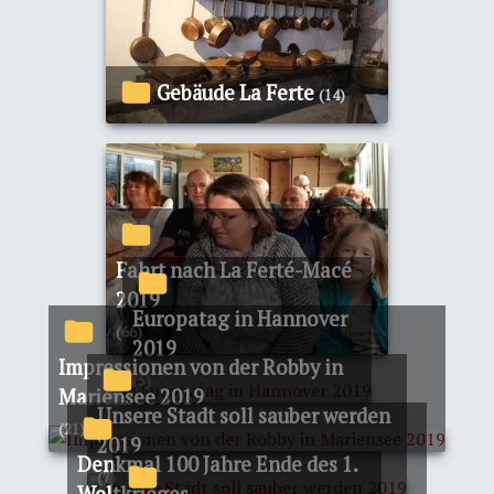
Gebäude La Ferte
(14)
Fahrt nach La Ferté-Macé
2019
Europatag in Hannover
(66)
2019
Impressionen von der Robby in
(5)
Mariensee 2019
Unsere Stadt soll sauber werden
(21)
2019
Denkmal 100 Jahre Ende des 1.
(7)
Weltkrieges